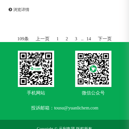
浏览详情
109条
上一页
1
2
3
..
14
下一页
手机网站
微信公众号
投诉邮箱：tousu@yuanlichem.com
Copyright © 元利集团 版权所有