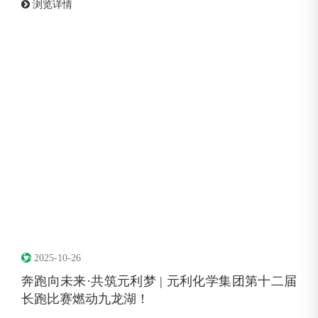
浏览详情
2025-10-26
奔跑向未来·共筑元利梦 | 元利化学集团第十二届
长跑比赛燃动九龙湖！