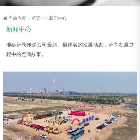
当前位置：
首页
>
>
新闻中心
新闻中心
准确记录传递公司最新、最详实的发展动态，分享发展过
程中的点滴故事。