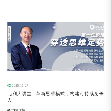
2025-11-27
元利大讲堂 | 革新思维模式，构建可持续竞争
力！
浏览详情